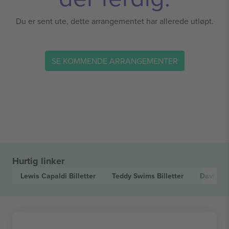
Du er sent ute, dette arrangementet har allerede utløpt.
SE KOMMENDE ARRANGEMENTER
Hurtig linker
Lewis Capaldi
Billetter
Teddy Swims
Billetter
David B