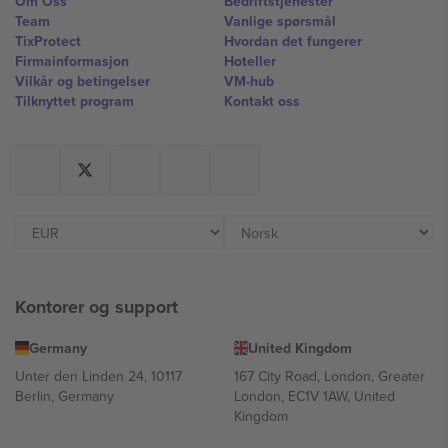
Om Oss
Bedriftstjenester
Team
Vanlige spørsmål
TixProtect
Hvordan det fungerer
Firmainformasjon
Hoteller
Vilkår og betingelser
VM-hub
Tilknyttet program
Kontakt oss
Kontorer og support
Germany
United Kingdom
Unter den Linden 24, 10117
167 City Road, London, Greater
Berlin, Germany
London, EC1V 1AW, United
Kingdom