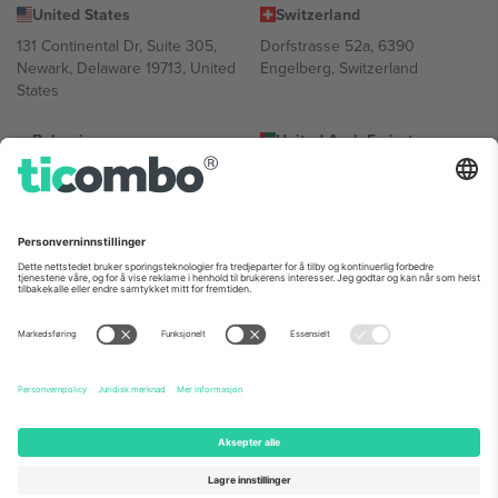
United States
Switzerland
131 Continental Dr, Suite 305,
Dorfstrasse 52a, 6390
Newark, Delaware 19713, United
Engelberg, Switzerland
States
Bulgaria
United Arab Emirates
Regus Sofia City West, bul
UAE Dubai Silicon Oasis, DDP
Totleben 53-55, 1606 Sofia,
Building A1, Office 302, Dubai,
Bulgaria
United Arab Emirates
Mexico
Av Chapultepec 360, Roma
Norte, Cuauhtémoc, 06700
Ciudad de México, CDMX,
Mexico
Plattformleverandørens juridiske enhet kan variere avhengig av
sted, begivenhet og/eller domene. For detaljer, sjekk spesifikke
arrangementsside, forlag og vilkår.,
Firmainformasjon
og
Vilkår.
©
2026 Ticombo. Alle rettigheter reservert.