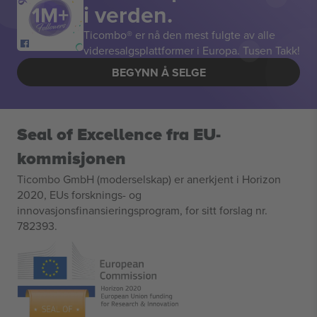
i verden.
Ticombo® er nå den mest fulgte av alle
videresalgsplattformer i Europa. Tusen Takk!
BEGYNN Å SELGE
Seal of Excellence fra EU-
kommisjonen
Ticombo GmbH (moderselskap) er anerkjent i Horizon
2020, EUs forsknings- og
innovasjonsfinansieringsprogram, for sitt forslag nr.
782393.