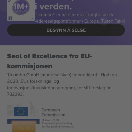
i verden.
Ticombo® er nå den mest fulgte av alle
videresalgsplattformer i Europa. Tusen Takk!
BEGYNN Å SELGE
Seal of Excellence fra EU-
kommisjonen
Ticombo GmbH (moderselskap) er anerkjent i Horizon
2020, EUs forsknings- og
innovasjonsfinansieringsprogram, for sitt forslag nr.
782393.