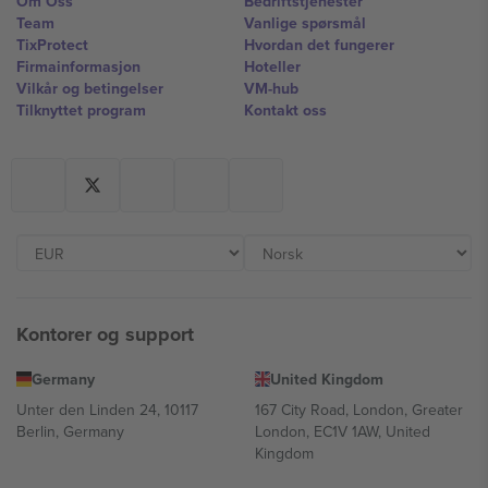
Om Oss
Bedriftstjenester
Team
Vanlige spørsmål
TixProtect
Hvordan det fungerer
Firmainformasjon
Hoteller
Vilkår og betingelser
VM-hub
Tilknyttet program
Kontakt oss
Kontorer og support
Germany
United Kingdom
Unter den Linden 24, 10117
167 City Road, London, Greater
Berlin, Germany
London, EC1V 1AW, United
Kingdom