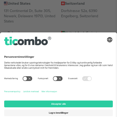
United States
Switzerland
131 Continental Dr, Suite 305,
Dorfstrasse 52a, 6390
Newark, Delaware 19713, United
Engelberg, Switzerland
States
Bulgaria
United Arab Emirates
Regus Sofia City West, bul
UAE Dubai Silicon Oasis, DDP
Totleben 53-55, 1606 Sofia,
Building A1, Office 302, Dubai,
Bulgaria
United Arab Emirates
Mexico
Av Chapultepec 360, Roma
Norte, Cuauhtémoc, 06700
Ciudad de México, CDMX,
Mexico
Plattformleverandørens juridiske enhet kan variere avhengig av
sted, begivenhet og/eller domene. For detaljer, sjekk spesifikke
arrangementsside, forlag og vilkår.,
Firmainformasjon
og
Vilkår.
©
2026 Ticombo. Alle rettigheter reservert.