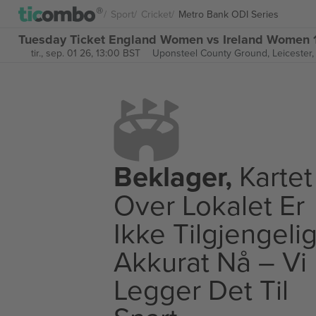
Sport
Cricket
Metro Bank ODI Series
Tuesday Ticket England Women vs Ireland Women 1s
tir., sep. 01 26, 13:00 BST
Uponsteel County Ground,
Leicester
Beklager,
Kartet
Over Lokalet Er
Ikke Tilgjengeli
Akkurat Nå – Vi
Legger Det Til