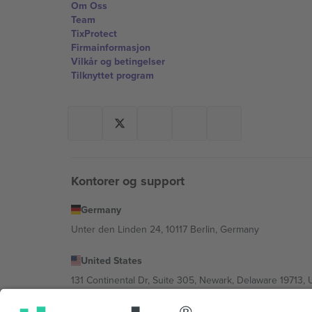
Om Oss
Team
TixProtect
Firmainformasjon
Vilkår og betingelser
Tilknyttet program
Kontorer og support
Germany
Unter den Linden 24, 10117 Berlin, Germany
United States
131 Continental Dr, Suite 305, Newark, Delaware 19713, 
Bulgaria