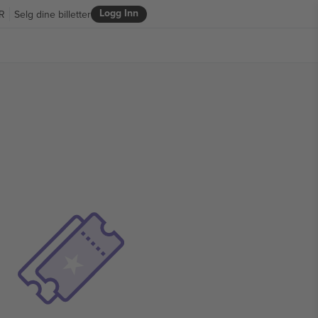
Logg Inn
R
Selg dine billetter