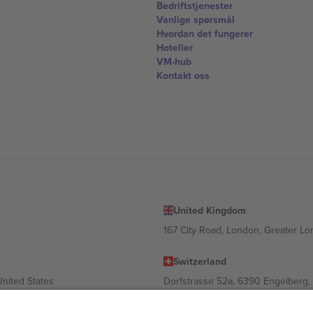
Bedriftstjenester
Vanlige spørsmål
Hvordan det fungerer
Hoteller
VM-hub
Kontakt oss
United Kingdom
167 City Road, London, Greater L
Switzerland
United States
Dorfstrasse 52a, 6390 Engelberg, 
United Arab Emirates