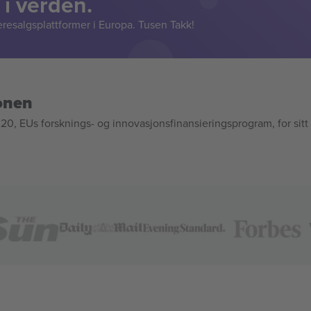
 i verden.
resalgsplattformer i Europa. Tusen Takk!
onen
, EUs forsknings- og innovasjonsfinansieringsprogram, for sitt