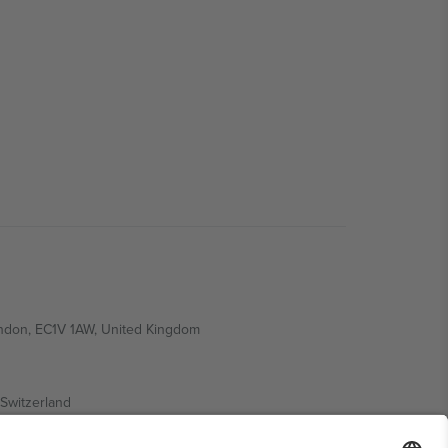
ondon, EC1V 1AW, United Kingdom
Switzerland