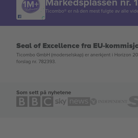
Markedsplassen nr. 1
Ticombo® er nå den mest fulgte av alle vide
Seal of Excellence fra EU-kommisj
Ticombo GmbH (moderselskap) er anerkjent i Horizon 2020
forslag nr. 782393.
Som sett på nyhetene