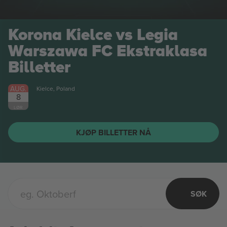
Korona Kielce vs Legia
Warszawa FC Ekstraklasa
Billetter
AUG.
Kielce, Poland
8
LØR.
KJØP BILLETTER NÅ
SØK