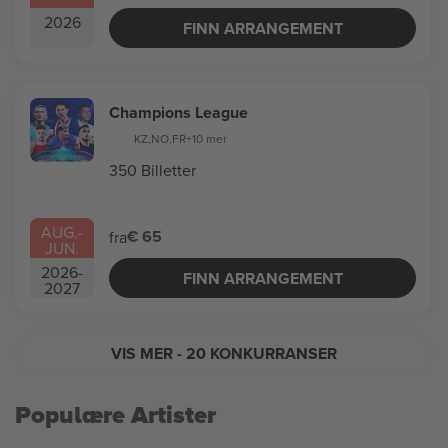
2026
FINN ARRANGEMENT
Champions League
KZ
,
NO
,
FR
+10 mer
350 Billetter
AUG.
-
€ 65
fra
JUN.
2026
-
FINN ARRANGEMENT
2027
VIS MER
- 20 KONKURRANSER
Populære Artister