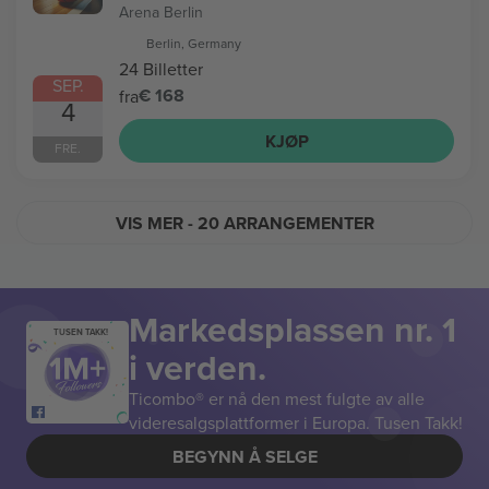
Arena Berlin
Berlin, Germany
24 Billetter
SEP.
€ 168
fra
4
KJØP
FRE.
VIS MER
- 20 ARRANGEMENTER
Markedsplassen nr. 1
TUSEN TAKK!
i verden.
Ticombo® er nå den mest fulgte av alle
videresalgsplattformer i Europa. Tusen Takk!
BEGYNN Å SELGE