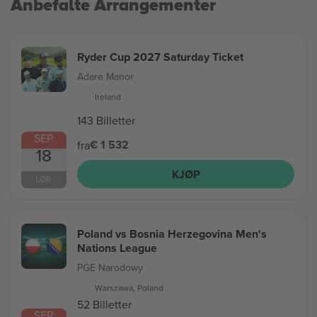
Anbefalte Arrangementer
Ryder Cup 2027 Saturday Ticket
Adare Manor
Ireland
143 Billetter
SEP.
€ 1 532
fra
18
KJØP
LØR.
Poland vs Bosnia Herzegovina Men's
Nations League
PGE Narodowy
Warszawa, Poland
52 Billetter
SEP.