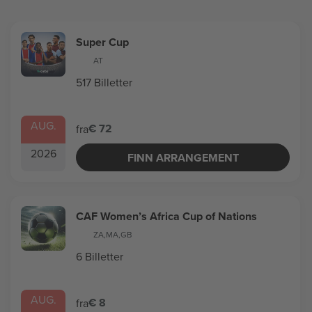
Super Cup
AT
517 Billetter
AUG.
€ 72
fra
2026
FINN ARRANGEMENT
CAF Women’s Africa Cup of Nations
ZA
,
MA
,
GB
6 Billetter
AUG.
€ 8
fra