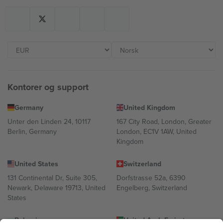
Kontorer og support
Germany
United Kingdom
Unter den Linden 24, 10117
167 City Road, London, Greater
Berlin, Germany
London, EC1V 1AW, United
Kingdom
United States
Switzerland
131 Continental Dr, Suite 305,
Dorfstrasse 52a, 6390
Newark, Delaware 19713, United
Engelberg, Switzerland
States
Bulgaria
United Arab Emirates