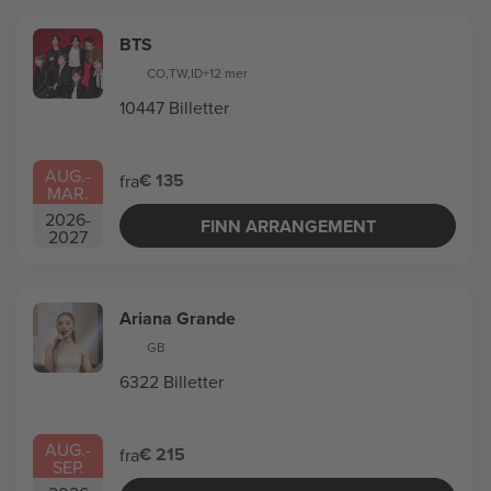
BTS
CO
,
TW
,
ID
+12 mer
10447 Billetter
AUG.
-
€ 135
fra
MAR.
2026
-
FINN ARRANGEMENT
2027
Ariana Grande
GB
6322 Billetter
AUG.
-
€ 215
fra
SEP.