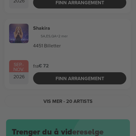
2026
FINN ARRANGEMENT
Shakira
SA
,
ES
,
QA
+2 mer
4451 Billetter
SEP.
-
€ 72
fra
NOV.
2026
FINN ARRANGEMENT
VIS MER
- 20 ARTISTS
Trenger du å videreselge