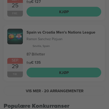
€ 127
fra
25
KJØP
FRE.
Spain vs Croatia Men's Nations League
Ramon Sanchez Pizjuan
Sevilla, Spain
87 Billetter
SEP.
€ 135
fra
29
KJØP
TIR.
VIS MER
- 20 ARRANGEMENTER
Populære Konkurranser