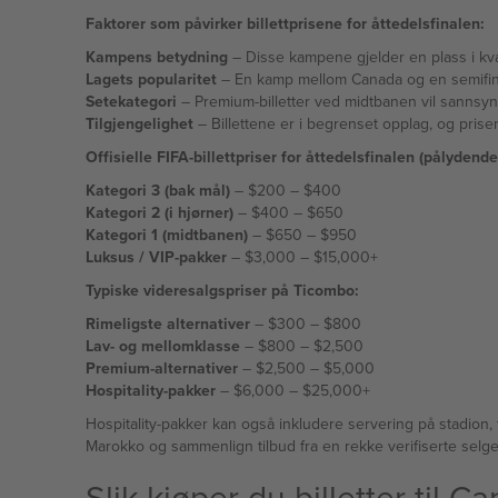
Faktorer som påvirker billettprisene for åttedelsfinalen:
Kampens betydning
– Disse kampene gjelder en plass i kvart
Lagets popularitet
– En kamp mellom Canada og en semifinali
Setekategori
– Premium-billetter ved midtbanen vil sannsynl
Tilgjengelighet
– Billettene er i begrenset opplag, og pris
Offisielle FIFA-billettpriser for åttedelsfinalen (pålydende
Kategori 3 (bak mål)
– $200 – $400
Kategori 2 (i hjørner)
– $400 – $650
Kategori 1 (midtbanen)
– $650 – $950
Luksus / VIP-pakker
– $3,000 – $15,000+
Typiske videresalgspriser på Ticombo:
Rimeligste alternativer
– $300 – $800
Lav- og mellomklasse
– $800 – $2,500
Premium-alternativer
– $2,500 – $5,000
Hospitality-pakker
– $6,000 – $25,000+
Hospitality-pakker kan også inkludere servering på stadion, 
Slik kjøper du billetter ti