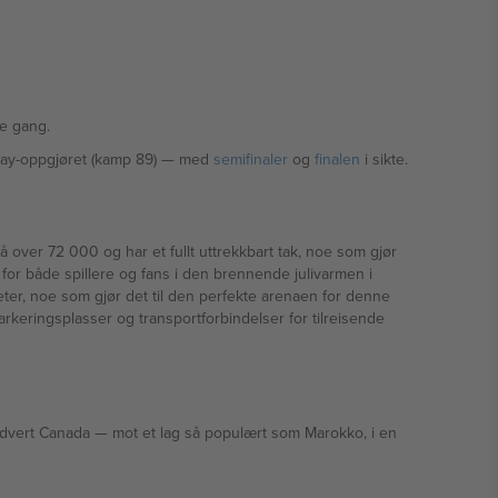
rste gang.
den 9. juli — mot vinneren av Paraguay-oppgjøret (kamp 89) — med
semifinaler
og
finalen
i sikte.
over 72 000 og har et fullt uttrekkbart tak, noe som gjør
 for både spillere og fans i den brennende julivarmen i
seter, noe som gjør det til den perfekte arenaen for denne
arkeringsplasser og transportforbindelser for tilreisende
 som Marokko, i en