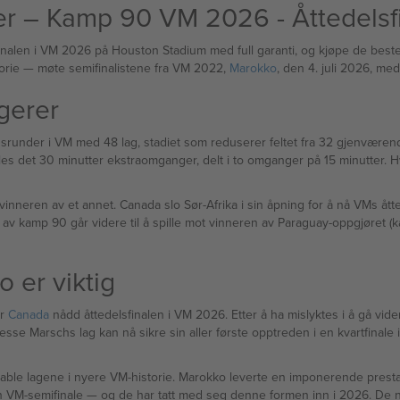
er – Kamp 90 VM 2026 - Åttedelsf
sfinalen i VM 2026 på Houston Stadium med full garanti, og kjøpe de best
medvert Canada — i åttedelsfinalen for første gang i sin historie — møte semifinalistene fra VM 2022,
Marokko
, den 4. juli 2026, me
gerer
nder i VM med 48 lag, stadiet som reduserer feltet fra 32 gjenværende la
illes det 30 minutter ekstraomganger, delt i to omganger på 15 minutter. Hv
vinneren av et annet. Canada slo Sør-Afrika i sin åpning for å nå VMs ått
av kamp 90 går videre til å spille mot vinneren av Paraguay-oppgjøret (ka
 er viktig
ar
Canada
nådd åttedelsfinalen i VM 2026. Etter å ha mislyktes i å gå vide
sse Marschs lag kan nå sikre sin aller første opptreden i en kvartfinale
able lagene i nyere VM-historie. Marokko leverte en imponerende prestasjon i
for andre VM på rad ved å slå Nederland