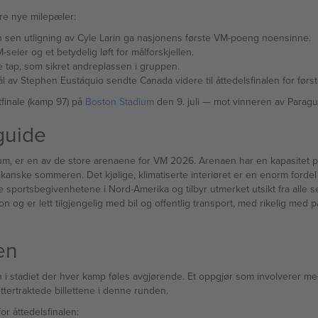
ere nye milepæler:
ada 1-1 Bosnia-Hercegovina — en sen utligning av Cyle Larin ga nasjonens første VM-poeng noensinne.
res første VM-seier og et betydelig løft for målforskjellen.
Canadas eneste tap, som sikret andreplassen i gruppen.
-1 Canada — et sent mål av Stephen Eustáquio sendte Canada videre til åttedelsfinalen for fø
tfinale (kamp 97) på
Boston Stadium
guide
m, er en av de store arenaene for VM 2026. Arenaen har en kapasitet på 
rikanske sommeren. Det kjølige, klimatiserte interiøret er en enorm fordel
te sportsbegivenhetene i Nord-Amerika og tilbyr utmerket utsikt fra alle 
 og er lett tilgjengelig med bil og offentlig transport, med rikelig med p
len
er kamp føles avgjørende. Et oppgjør som involverer medvert Canada — mot et lag så populært
 blant de mest ettertraktede billettene i denne runden.
or åttedelsfinalen: