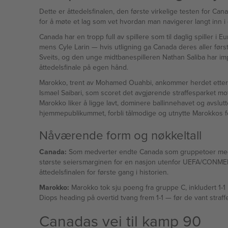
Dette er åttedelsfinalen, den første virkelige testen for Can
for å møte et lag som vet hvordan man navigerer langt inn i en
Canada har en tropp full av spillere som til daglig spiller
mens Cyle Larin — hvis utligning ga Canada deres aller første VM-poeng mot Bosnia-Hercegovina — har et sterkt rykte som en matchvinner. Promise David presenterte seg med et mål mot
Sveits, og den unge midtbanespilleren Nathan Saliba har i
åttedelsfinale på egen hånd.
Marokko, trent av Mohamed Ouahbi, ankommer herdet etter t
Ismael Saibari, som scoret det avgjørende straffesparket mot
Marokko liker å ligge lavt, dominere ballinnehavet og avslutte presist — oppskriften som har hjulpet dem å slå noen av Europas beste. Canadas oppga
hjemmepublikummet, forbli tålmodige og utnytte Marokkos fe
Nåværende form og nøkkeltall
Canada:
Som medverter endte Canada som gruppetoer med fire poeng. De åp
største seiersmarginen for en nasjon utenfor UEFA/CONMEBOL 
åttedelsfinalen for første gang i historien.
Marokko:
Marokko tok sju poeng fra gruppe C, inkludert 1-1 mot Br
Diops heading på overti
Canadas vei til kamp 90