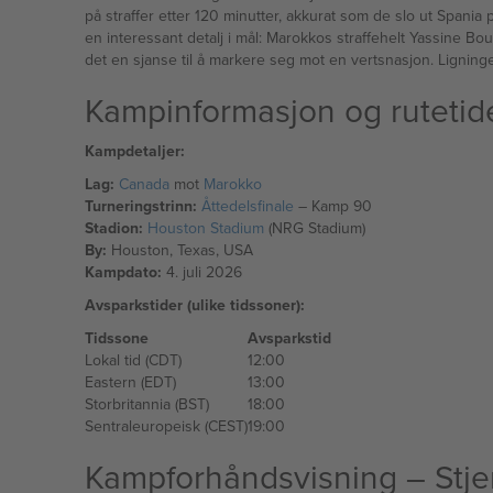
på straffer etter 120 minutter, akkurat som de slo ut Spania
en interessant detalj i mål: Marokkos straffehelt Yassine Bou
det en sjanse til å markere seg mot en vertsnasjon. Ligningen
Kampinformasjon og rutetid
Kampdetaljer:
Lag:
Canada
mot
Marokko
Turneringstrinn:
Åttedelsfinale
– Kamp 90
Stadion:
Houston Stadium
(NRG Stadium)
By:
Houston, Texas, USA
Kampdato:
4. juli 2026
Avsparkstider (ulike tidssoner):
Tidssone
Avsparkstid
Lokal tid (CDT)
12:00
Eastern (EDT)
13:00
Storbritannia (BST)
18:00
Sentraleuropeisk (CEST)
19:00
Kampforhåndsvisning – Stjer