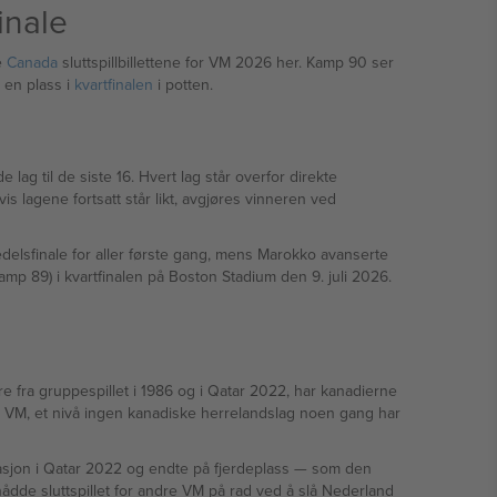
inale
e
Canada
sluttspillbillettene for VM 2026 her. Kamp 90 ser
d en plass i
kvartfinalen
i potten.
g til de siste 16. Hvert lag står overfor direkte
is lagene fortsatt står likt, avgjøres vinneren ved
edelsfinale for aller første gang, mens Marokko avanserte
mp 89) i kvartfinalen på Boston Stadium den 9. juli 2026.
re fra gruppespillet i 1986 og i Qatar 2022, har kanadierne
 i VM, et nivå ingen kanadiske herrelandslag noen gang har
 Qatar 2022 og endte på fjerdeplass — som den