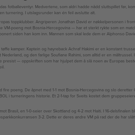
adas fotballeventyr. Medvertene, som aldri hadde nådd sluttspillet før, k
 turnering. I utslagsrunder kan én feil avslutte alt.
 i Europas toppklubber. Angriperen Jonathan David er nøkkelpersonen i fro
mponert siden han kom inn. Mannen som skal lede dem er Alphonso Davies
øffe kamper. Kaptein og høyreback Achraf Hakimi er en konstant trussel
 Nederland, og den farlige Soufiane Rahimi, som alltid er en måltrussel. I
ve blir å støtte seg på
il.
net med 1-1 mot Bosnia-Hercegovina og slo deretter Qatar 6-0 — deres første VM-seier noen
i turneringens historie. Et 2-1-tap for Sveits kostet dem gruppeseieren,
asil, en 1-0-seier over Skottland og 4-2 mot Haiti. I 16-delsfinalen ble de press
d tvang frem 1-1 — før de vant straffesparkkonkurransen 3-2. Dette er deres andre VM på rad der de