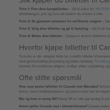
Trinn 1: Finn dine kampbilletter
– Gå til siden for
VM 2026 åt
billettkategori, pris og hvor på stadion du ønsker å sitte.
Trinn 2: Se gjennom annonser fra verifiserte selgere
– Sam
Trinn 3: Velg dine billetter og gå til betaling
– Gå til vår he
Trinn 4: Motta dine billetter
– Selgeren leverer billettene d
Hvorfor kjøpe billetter til
Ticombo er din viktigste kilde for å skaffe billetter til kamp
med gjennomsiktig prissetting og sikker betaling.
Ticombo-g
kommer fra verifiserte selgere, vi tilbyr sikker utsjekking, o
Ofte stilte spørsmål
Hvor mye koster billetter til Canada mot Marokko?
Avhengi
lavere, mens midtbaneplasser og luksussuiter har de høyest
Når og hvor er kamp 90?
Kamp 90 er satt opp lørdag 4. jul
Hvem spiller Canada mot i åttedelsfinalen?
Canada møter M