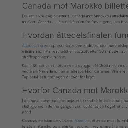
Canada mot Marokko billett
Du kan sikre deg billetter til Canada mot Marokko i åttedel
Hvordan åttedelsfinalen fun
Åttedelsfinalen
representerer den andre runden med utslagsru
eliminering: hvis resultatet er uavgjort etter 90 minutter, sp
straffesparkkonkurranse.
Kamp 90 setter vinneren av ett oppgjør i 16-delsfinalen mot 
ved å slå Nederland i en straffesparkkonkurranse. Vinneren 
Tap betyr at turneringen er over for laget.
Hvorfor Canada mot Marokko
I det mest spennende oppgjøret i kanadisk fotballhistorie h
slått igjennom denne gangen som vertsnasjon i eget land. Je
nådd.
Canadas motstander vil være
Marokko
, et av de mest formid
første afrikanske og arabiske nasjonen noensinne til å nå en VM-semifinale — og de har tatt med seg denne formen inn i 2026. De nådde sluttspillet 