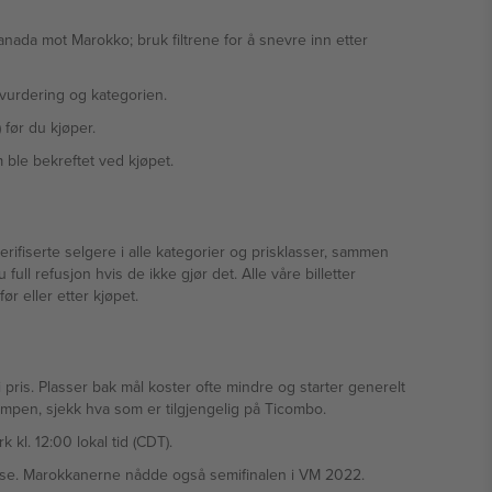
anada mot Marokko; bruk filtrene for å snevre inn etter
vurdering og kategorien.
) før du kjøper.
 ble bekreftet ved kjøpet.
verifiserte selgere i alle kategorier og prisklasser, sammen
ull refusjon hvis de ikke gjør det. Alle våre billetter
ør eller etter kjøpet.
 pris. Plasser bak mål koster ofte mindre og starter generelt
mpen, sjekk hva som er tilgjengelig på Ticombo.
l. 12:00 lokal tid (CDT).
nse. Marokkanerne nådde også semifinalen i VM 2022.