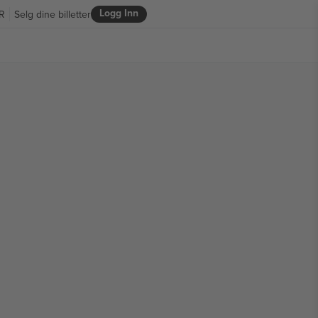
Logg Inn
R
Selg dine billetter