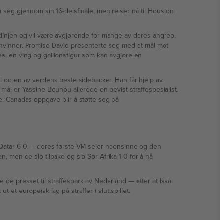
om seg gjennom sin 16-delsfinale, men reiser nå til Houston
ntlinjen og vil være avgjørende for mange av deres angrep,
, en ving og gallionsfigur som kan avgjøre en
 og en av verdens beste sidebacker. Han får hjelp av
 mål er Yassine Bounou allerede en bevist straffespesialist.
sinne og den
 men de slo tilbake og slo Sør-Afrika 1-0 for å nå
et til straffespark av Nederland — etter at Issa
 har slått ut et europeisk lag på straffer i sluttspillet.