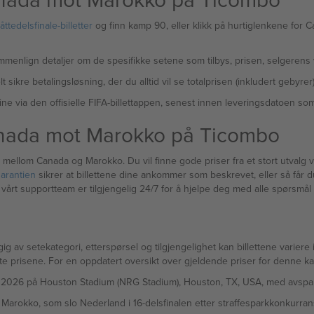
tedelsfinale-billetter
og finn kamp 90, eller klikk på hurtiglenkene for C
menlign detaljer om de spesifikke setene som tilbys, prisen, selgerens 
lt sikre betalingsløsning, der du alltid vil se totalprisen (inkludert gebyrer
ine via den offisielle FIFA-billettappen, senest innen leveringsdatoen som
 Canada mot Marokko på Ticombo
en mellom Canada og Marokko. Du vil finne gode priser fra et stort utvalg 
arantien
sikrer at billettene dine ankommer som beskrevet, eller så får du f
g vårt supportteam er tilgjengelig 24/7 for å hjelpe deg med alle spørsmål f
g av setekategori, etterspørsel og tilgjengelighet kan billettene variere i
e prisene. For en oppdatert oversikt over gjeldende priser for denne ka
i 2026 på Houston Stadium (NRG Stadium), Houston, TX, USA, med avspark k
arokko, som slo Nederland i 16-delsfinalen etter straffesparkkonkurra