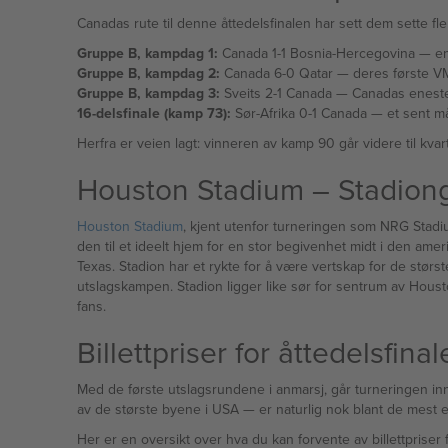
Canadas rute til denne åttedelsfinalen har sett dem sette fl
Gruppe B, kampdag 1:
Can
Gruppe B, kampdag 2:
Canada 6-0 Qatar — de
Gruppe B, kampdag 3:
Sveits 2-1 Canada — 
16-delsfinale (kamp 73):
Sør-Afrika 0
Herfra er veien lagt: vinneren av kamp 90 går videre til kvar
Houston Stadium – Stadion
Houston Stadium
, kjent utenfor turneringen som NRG Stadiu
den til et ideelt hjem for en stor begivenhet midt i den ame
Texas. Stadion har et rykte for å være vertskap for de størs
utslagskampen. Stadion ligger like sør for sentrum av Houston
fans.
Billettpriser for åttedelsfina
Med de første utslagsrundene i anmarsj, går turneringen inn i stadiet der hv
av de største byene i USA — er naturlig nok
Her er en oversikt over hva du kan forvente av billettpriser f