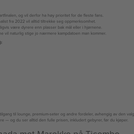
finalen, og vil derfor ha høy prioritet for de fleste fans.
st fra 2022 vil alltid tiltrekke seg oppmerksomhet.
igvis være dyrere enn plasser bak mål eller i hjørnene.
ene vil naturlig stige jo nærmere kampdatoen man kommer.
):
tilgang til lounge, premium-seter og andre fordeler, avhengig av den valg
Marokko og sammenlign tilbud fra en rekke verifiserte selgere — og du ser alltid den fulle prisen, inkludert gebyrer, før du kjøper.
l Canada mot Marokko på Ticombo