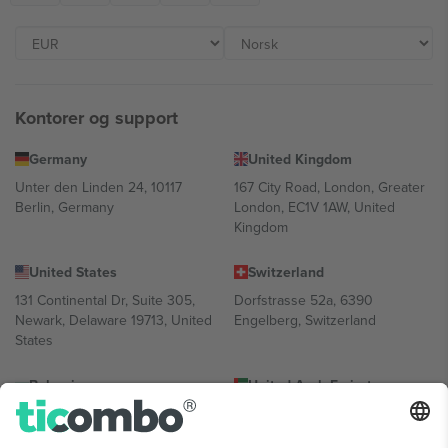
Kontorer og support
Germany
United Kingdom
Unter den Linden 24, 10117
167 City Road, London, Greater
Berlin, Germany
London, EC1V 1AW, United
Kingdom
United States
Switzerland
131 Continental Dr, Suite 305,
Dorfstrasse 52a, 6390
Newark, Delaware 19713, United
Engelberg, Switzerland
States
Bulgaria
United Arab Emirates
Regus Sofia City West, bul
UAE Dubai Silicon Oasis, DDP
Totleben 53-55, 1606 Sofia,
Building A1, Office 302, Dubai,