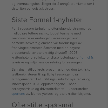
og overnattingsbestillinger for å unngå premiumpriser i
siste liten og logistisk stress.
Siste Formel 1-nyheter
For å redusere turbulente etterfølgende strømmer og
muliggjøre tettere racing, jobbet teamene med
aerodynamiske endringer i lavsesongen – et
bemerkelsesverdig område var forenklinger av
frontvingeelementer. Sammen med en høyere
prosentandel av bærekraftig drivstoff i 2026-
kraftenhetene, reflekterer disse justeringene
Formel 1s
tekniske og miljømessige retning for sesongen.
Bahrains nattlige krets-presentasjon og den tekniske
testbenk-naturen til løp tidlig i sesongen gjør
arrangementet til et utstillingsvindu for nye regler og
innovasjoner. 2026-oppdateringene – både
aerodynamiske og drivstoffrelaterte – understreker
sportens
utviklende ytelses- og bærekraftambisjoner.
Ofte stilte spørsmål