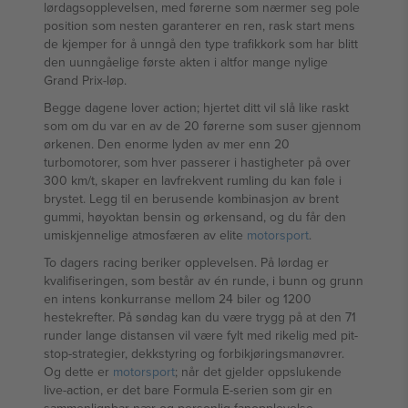
lørdagsopplevelsen, med førerne som nærmer seg pole
position som nesten garanterer en ren, rask start mens
de kjemper for å unngå den type trafikkork som har blitt
den uunngåelige første akten i altfor mange nylige
Grand Prix-løp.
Begge dagene lover action; hjertet ditt vil slå like raskt
som om du var en av de 20 førerne som suser gjennom
ørkenen. Den enorme lyden av mer enn 20
turbomotorer, som hver passerer i hastigheter på over
300 km/t, skaper en lavfrekvent rumling du kan føle i
brystet. Legg til en berusende kombinasjon av brent
gummi, høyoktan bensin og ørkensand, og du får den
umiskjennelige atmosfæren av elite
motorsport
.
To dagers racing beriker opplevelsen. På lørdag er
kvalifiseringen, som består av én runde, i bunn og grunn
en intens konkurranse mellom 24 biler og 1200
hestekrefter. På søndag kan du være trygg på at den 71
runder lange distansen vil være fylt med rikelig med pit-
stop-strategier, dekkstyring og forbikjøringsmanøvrer.
Og dette er
motorsport
; når det gjelder oppslukende
live-action, er det bare Formula E-serien som gir en