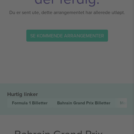
Du er sent ute, dette arrangementet har allerede utløpt.
SE KOMMENDE ARRANGEMENTER
Hurtig linker
Formula 1
Billetter
Bahrain Grand Prix
Billetter
Motors
Bahrain Grand Prix