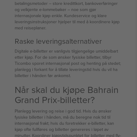
betalingsmetoder – store kredittkort, bankoverføringer
og velkjente e-lommebøker – noe som gjør
internasjonale kjøp enkle. Kundeservice og klare
leveringsinstruksjoner hjelper til med å koordinere kjøp
med reiseplaner.
Raske leveringsalternativer
Digitale e-billetter er vanligvis tilgjengelige umiddelbart
etter kjøp. For de som ønsker fysiske billetter, tilbyr
Ticombo sporet internasjonal post og henting på stedet;
planlegg i forkant for å tillate leveringstid hvis du vil ha
billetter i hånden før ankomst.
Når skal du kjøpe Bahrain
Grand Prix-billetter?
Planlegg levering og reise i god tid. Hvis du ønsker
fysiske billetter i hånden, må du beregne nok tid til
internasjonal frakt; hvis du foretrekker e-billetter, kan
kjøp ofte fullføres og billetter genereres i løpet av
minutter. Koordiner kjøpstidspunktet for billetter med fly-