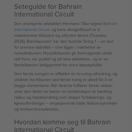
Seteguide for Bahrain
International Circuit
Den anerkjente arkitekten Hermann Tilke tegnet
Bahrain
International Circuit
, og hans designfilosofi er å
imøtekomme tilskuere og utfordre førere (Ticombo,
2026). Banelayouten har den feiende Sving 1 – en test
for bremse-stabilitet – som ligger i nærheten av
hovedtribunen. Hovedtribunen gir fremragende utsikt
rett frem, ser podiet og pit lane-aktiviteten, og er en
førsteklasses beliggenhet for store løpsøyeblikk.
Den første svingen er effektivt en to-sving-utfordring, og
utsikten fra tribunen ved første sving er ideell for å se
begge elementene. Når førerne fullfører første sektor,
viser den delen av banen en kombinasjon av banking,
radius og høydeendring som skaper forbikjørings- og
kjøreutfordringer – engasjerende både tilskuersynslinjer
og konkurranseutøvelse.
Hvordan komme seg til Bahrain
International Circuit