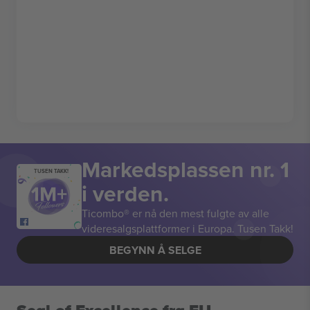
Markedsplassen nr. 1
TUSEN TAKK!
i verden.
Ticombo® er nå den mest fulgte av alle
videresalgsplattformer i Europa. Tusen Takk!
BEGYNN Å SELGE