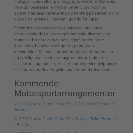
muliggjør umiddelbar planlegging av reisen til Manama.
Hvis du foretrekker en fysisk billett, tilbyr Ticombo
sporet internasjonal levering og henting på stedet, slik at
du kan ha billetten i hånden i god tid før løpet.
Plattformen aksepterer flere valutaer – inkludert
amerikanske dollar, euro og bahrainske dinarer – og
støtter et bredt utvalg av betalingsmetoder: store
kredittkort, bankoverføringer og populære e-
lommebøker. Sanntidssporing for fysiske forsendelser
og tydelige digitale leveringsprosedyrer reduserer
usikkerhet, og concierge- eller kundeservicehjelp bidrar
til å koordinere leveringstidspunkter med reiseplaner.
Kommende
Motorsportarrangementer
4.12.2026: Abu Dhabi Grand Prix 3 Day Pass Formula 1
Billetter
6.12.2026: Abu Dhabi Grand Prix Sunday Ticket Formula
1 Billetter