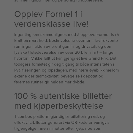
sammenlignbar nær og personlig fanopplevelse.
Opplev Formel 1 i
verdensklasse live!
Ingenting kan sammenlignes med å oppleve Formel 1s rå
kraft på nært hold. Beskrivelsene ovenfor – lavfrekvente
rumlinger, lukten av brent gummi og drivstoff, og den
fysiske tilstedeværelsen av over 20 biler i fart – fanger
hvorfor TV ikke fullt ut kan gjengi et live Grand Prix. Det
todagers formatet gir deg tilgang til både intensiteten i
kvalifiseringen og løpsdagen, med nære øyeblikk mellom
øktene der teamaktivitet, bevegelse i depotet og
førernes rutiner gir helgen mer dybde.
100 % autentiske billetter
med kjøperbeskyttelse
Ticombos plattform gjør digital billettering rask og
effektiv. E-billetter generert via QR-kode er vanligvis
tilgjengelige innen minutter etter kjøp, noe som