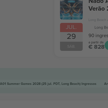
Nado A
Verão
Long Beach 
JUL.
Long Be
29
90 ingre
a partir de
€ 828
SÁB.
SWA01 Summer Games 2028
(25 jul. PDT, Long Beach)
Ingressos
Ar