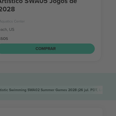
rtístico SWA05 Jogos de
 2028
Aquatics Center
ach, US
ssos
COMPRAR
tistic Swimming SWA02 Summer Games 2028
(26 jul. PDT, Long Bea