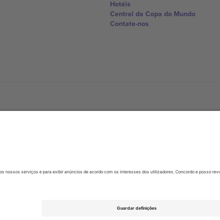
Hotéis
Central da Copa do Mundo
Contate-nos
United Kingdom
167 City Road, London, Greater L
Switzerland
United States
Dorfstrasse 52a, 6390 Engelberg, 
United Arab Emirates
ulgaria
UAE Dubai Silicon Oasis, DDP Buil