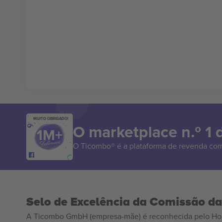
MUITO OBRIGADO!
O marketplace n.º 1
O Ticombo® é a plataforma de revenda com
Selo de Excelência da Comissão d
A Ticombo GmbH (empresa-mãe) é reconhecida pelo Hor