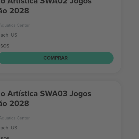
o Artística SWA02 Jogos
ão 2028
Aquatics Center
ach, US
ssos
COMPRAR
o Artística SWA03 Jogos
ão 2028
Aquatics Center
ach, US
ssos