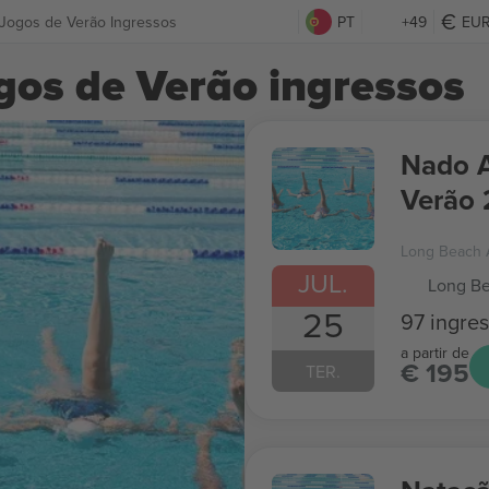
a Jogos de Verão Ingressos
PT
+49
EU
gos de Verão ingressos
Nado A
Verão
Long Beach 
JUL.
Long Be
25
97 ingre
a partir de
€ 195
TER.