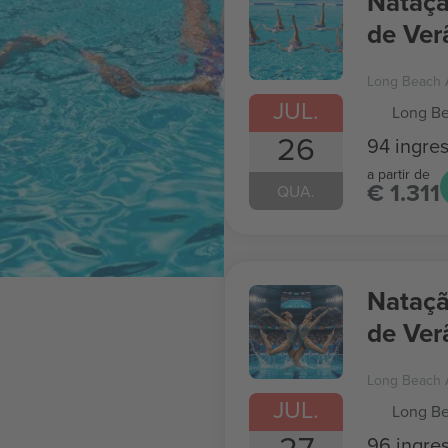
Nataçã
de Ver
Long Beach 
JUL.
Long Be
26
94 ingre
a partir de
€ 1.311
QUA.
Nataçã
de Ver
Long Beach 
JUL.
Long Be
27
96 ingre