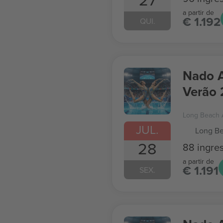
a partir de
€ 1.192
QUI.
Nado A
Verão
Long Beach 
JUL.
Long Be
28
88 ingre
a partir de
€ 1.191
SEX.