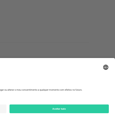
ondon, EC1V 1AW, United Kingdom
Switzerland
ding A1, Office 302, Dubai, United Arab Emirates