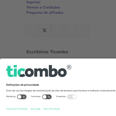
Imprimir
Termos e Condições
Programa de afiliados
Escritórios Ticombo
Germany
Unter den Linden 24, 10117 Berlin, Germany
United States
131 Continental Dr, Suite 305, Newark, Delaware 19713, 
Bulgaria
Regus Sofia City West, bul Totleben 53-55, 1606 Sofia, B