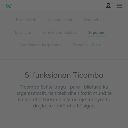
Identifikohu
Rreth Nesh
Na kontaktoni
Vendodhjet
Ekipi ynë
Termat dhe Kushtet
Si punon
Shërbimet e Korporatës
Programi i filialit
Si funksionon Ticombo
Ticombo është tregu i parë i biletave ku
organizatorët, rishitësit dhe tifozët mund të
blejnë dhe shesin bileta në një mënyrë të
drejtë, të lehtë dhe të sigurt