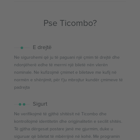
Pse Ticombo?
E drejtë
Ne sigurohemi që ju të paguani një çmim të drejtë dhe
ndonjëherë edhe të merrni një biletë nën vlerën
nominale. Ne kufizojmë çmimet e biletave me kufij në
normën e shënjimit, për t'ju mbrojtur kundër çmimeve të
padrejta
Sigurt
Ne verifikojmë të gjithë shitësit në Ticombo dhe
kontrollojmë identitetin dhe origjinalitetin e secilit shitës.
Të gjitha dërgesat postare janë me gjurmim, duke u
siguruar që biletat të mbërrijnë në kohë. Me programin