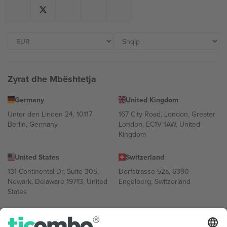
Zyrat dhe Mbështetja
Germany
United Kingdom
Unter den Linden 24, 10117
167 City Road, London, Greater
Berlin, Germany
London, EC1V 1AW, United
Kingdom
United States
Switzerland
131 Continental Dr, Suite 305,
Dorfstrasse 52a, 6390
Newark, Delaware 19713, United
Engelberg, Switzerland
States
Bulgaria
United Arab Emirates