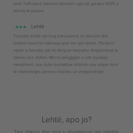
tonë TixProtect, blerësit mbrohen nga një garanci 100% e
kthimit të parave
Lehtë
Ticombo është një treg transparent, ku blerësit dhe
shitësit mund të ndërveprojnë me njëri-tjetrin. Përdorni
mjetin e bisedës për të dërguar mesazhe drejtpërdrejt te
blerësi ose shitësi. Merrni përgjigjen e çdo pyetjeje
menjëherë, ose duke kontaktuar shitësin ose ekipin tonë
të mbështetjes përmes bisedës së drejtpërdrejtë
Lehtë, apo jo?
Tani shkoni dhe mos u shqetësoni për biletën