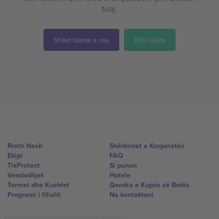
tuaj.
Shitet biletat e mia
Blini bileta
Rreth Nesh
Shërbimet e Korporatës
Ekipi
FAQ
TixProtect
Si punon
Vendodhjet
Hotele
Termat dhe Kushtet
Qendra e Kupës së Botës
Programi i filialit
Na kontaktoni