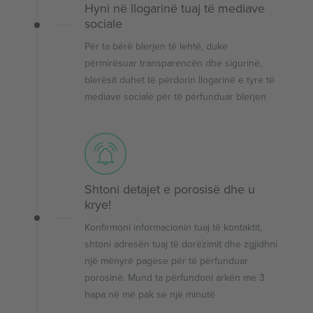
Hyni në llogarinë tuaj të mediave
sociale
Për ta bërë blerjen të lehtë, duke
përmirësuar transparencën dhe sigurinë,
blerësit duhet të përdorin llogarinë e tyre të
mediave sociale për të përfunduar blerjen
Shtoni detajet e porosisë dhe u
krye!
Konfirmoni informacionin tuaj të kontaktit,
shtoni adresën tuaj të dorëzimit dhe zgjidhni
një mënyrë pagese për të përfunduar
porosinë. Mund ta përfundoni arkën me 3
hapa në më pak se një minutë