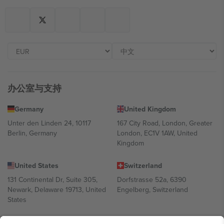
办公室与支持
Germany
United Kingdom
Unter den Linden 24, 10117
167 City Road, London, Greater
Berlin, Germany
London, EC1V 1AW, United
Kingdom
United States
Switzerland
131 Continental Dr, Suite 305,
Dorfstrasse 52a, 6390
Newark, Delaware 19713, United
Engelberg, Switzerland
States
Bulgaria
United Arab Emirates