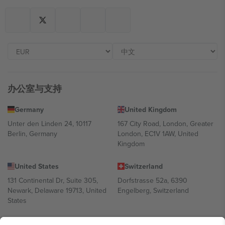
办公室与支持
Germany
United Kingdom
Unter den Linden 24, 10117
167 City Road, London, Greater
Berlin, Germany
London, EC1V 1AW, United
Kingdom
United States
Switzerland
131 Continental Dr, Suite 305,
Dorfstrasse 52a, 6390
Newark, Delaware 19713, United
Engelberg, Switzerland
States
Bulgaria
United Arab Emirates