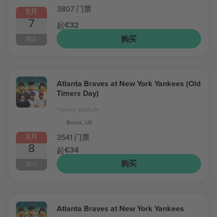
3807 门票
8月
7
€32
起
购买
周五
Atlanta Braves at New York Yankees (Old
Timers Day)
Yankee Stadium
Bronx, US
8月
3541 门票
8
€34
起
购买
周六
Atlanta Braves at New York Yankees