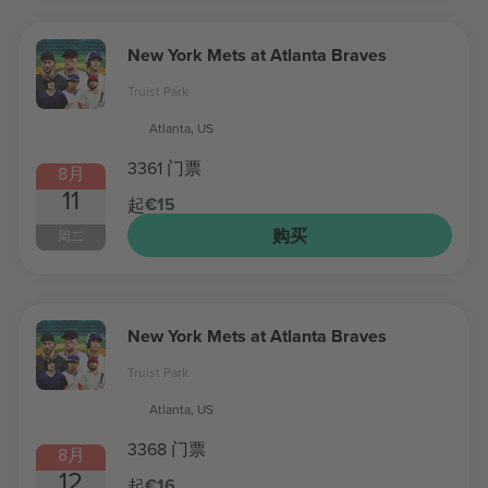
New York Mets at Atlanta Braves
Truist Park
Atlanta, US
3361 门票
8月
11
€15
起
购买
周二
New York Mets at Atlanta Braves
Truist Park
Atlanta, US
3368 门票
8月
12
€16
起