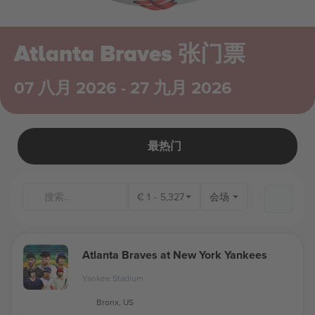
Atlanta Braves 张门票
07 八月 2026 - 27 九月 2026
最热门
€
1
-
5,327
会场
Atlanta Braves at New York Yankees
Yankee Stadium
Bronx, US