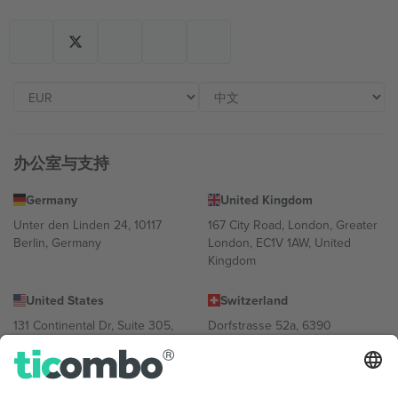
办公室与支持
Germany
United Kingdom
Unter den Linden 24, 10117
167 City Road, London, Greater
Berlin, Germany
London, EC1V 1AW, United
Kingdom
United States
Switzerland
131 Continental Dr, Suite 305,
Dorfstrasse 52a, 6390
Newark, Delaware 19713, United
Engelberg, Switzerland
States