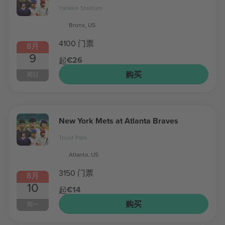
Yankee Stadium
Bronx, US
4100 门票
8月
9
€26
起
购买
周日
New York Mets at Atlanta Braves
Truist Park
Atlanta, US
3150 门票
8月
10
€14
起
购买
周一