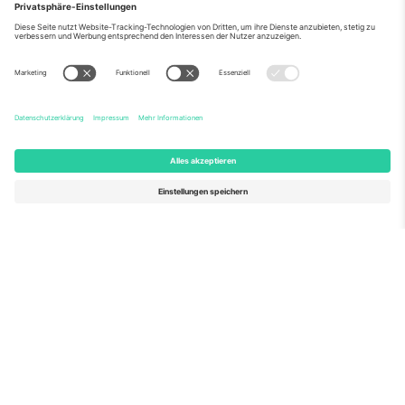
Stunden nach Auftragsbestätigung. Für Käufer in letzter
Minute ist eine Abholung (Will-Call) am Veranstaltungsort
möglich, die von besetzten Abholstellen verwaltet wird.
Wann sollte man Tickets
für den Großen Preis von
Saudi-Arabien kaufen?
Als eine der neuesten Ergänzungen im Formel-1-
Kalender hat ein Ticket für den Großen Preis von Saudi-
Arabien ein gewisses Prestige. Für diejenigen, die in
letzter Minute kaufen, ermöglicht die Abholoption (Will-
Call) am Veranstaltungsort die Abholung vor Ort;
andernfalls können gedruckte Tickets per versichertem
Kurier mit Sendungsverfolgung innerhalb von 48
Stunden nach Bestätigung versandt werden.
Aktuelle Formel-1-
Nachrichten