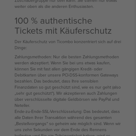
Zuschauergruppe nur sein kann. Sie stehen nur etwas
weiter oben als die anderen Enthusiasten.
100 % authentische
Tickets mit Käuferschutz
Der Käuferschutz von Ticombo konzentriert sich auf drei
Dinge:
Zahlungsmethoden: Nur die besten Zahlungsmethoden
werden akzeptiert. Wenn Sie bei uns etwas kaufen,
können Sie mit fast allen gängigen Kredit- oder
Debitkarten über unsere PCI-DSS-konformen Gateways
bezahlen. Das bedeutet, dass Ihre sensiblen
Finanzdaten so gut geschützt sind, wie es nur geht (also
„sehr gut geschützt“). Wir akzeptieren auch Zahlungen
über verschlüsselte digitale Geldbörsen wie PayPal und
Neteller.
Ende-zu-Ende-SSL-Verschlüsselung: Das bedeutet, dass
alle Daten Ihrer Transaktion während des gesamten
„Bestellvorgangs“ so geheim wie möglich sind. Wenn wir
uns zehn Sekunden vor dem Ende des Rennens
befinden und Sie ein Tribünenticket haben, wird es