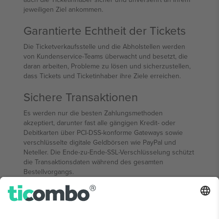
jeweiligen Ziel ankommen.
Garantierte Echtheit der Tickets
Die Ticketverkaufsstelle und die Abholstellen werden
von Kundenservice-Teams überwacht und besetzt, die
daran arbeiten, Probleme zu lösen und sicherzustellen,
dass Tickets und Ticketinhaber ihre Ziele erreichen.
Sichere Transaktionen
Es werden nur die besten Zahlungsmethoden
akzeptiert, darunter fast alle gängigen Kredit- oder
Debitkarten über PCI-DSS-konforme Gateways sowie
verschlüsselte digitale Geldbörsen wie PayPal und
Neteller. Die Ende-zu-Ende-SSL-Verschlüsselung schützt
die Transaktionsdaten während des gesamten
Bestellvorgangs.
Schnelle Lieferoptionen
Der physische Kurierdienst bietet einen versicherten
Versand mit Sendungsverfolgung innerhalb von 48