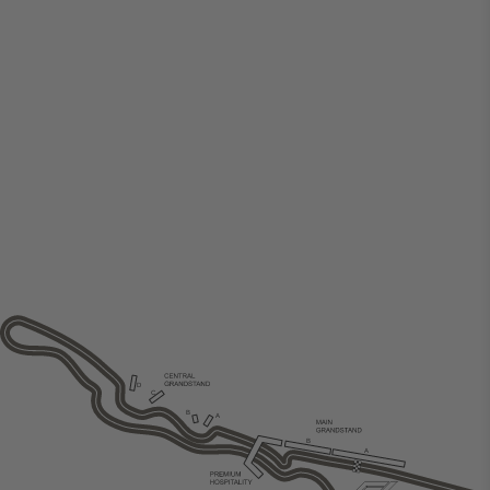
D
C
B
A
B
A