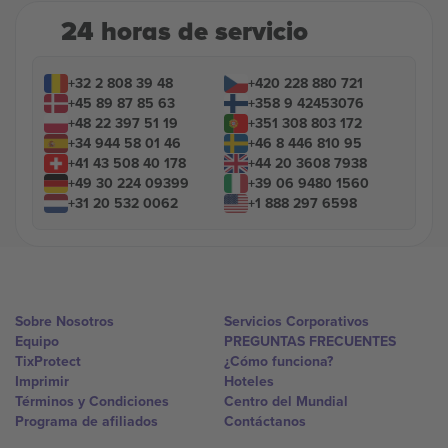
24 horas de servicio
+32 2 808 39 48
+420 228 880 721
+45 89 87 85 63
+358 9 42453076
+48 22 397 51 19
+351 308 803 172
+34 944 58 01 46
+46 8 446 810 95
+41 43 508 40 178
+44 20 3608 7938
+49 30 224 09399
+39 06 9480 1560
+31 20 532 0062
+1 888 297 6598
Sobre Nosotros
Servicios Corporativos
Equipo
PREGUNTAS FRECUENTES
TixProtect
¿Cómo funciona?
Imprimir
Hoteles
Términos y Condiciones
Centro del Mundial
Programa de afiliados
Contáctanos