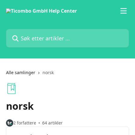
Gå til hovedinnhold
Søk etter artikler ...
Alle samlinger
norsk
norsk
2 forfattere
64 artikler